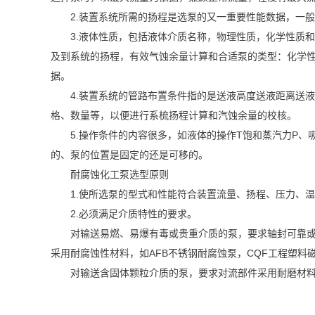
2.装置系统所需的扬程是选泵的又一重要性能数据，一般要
3.液体性质，包括液体介质名称，物理性质，化学性质和其
及到系统的扬程，有效气蚀余量计算和合适泵的类型：化学
据。
4.装置系统的管路布置条件指的是送液高度送液距离送液
格、数量等，以便进行系梳扬程计算和汽蚀余量的校核。
5.操作条件的内容很多，如液体的操作T饱和蒸汽力P、吸
的、泵的位置是固定的还是可移的。
耐腐蚀化工泵选型原则
1.使所选泵的型式和性能符合装置流量、扬程、压力、温
2.必须满足介质特性的要求。
对输送易燃、易爆有毒或贵重介质的泵，要求轴封可靠或采
采用耐腐蚀性材料，如AFB不锈钢耐腐蚀泵，CQF工程塑料
对输送含固体颗粒介质的泵，要求对流部件采用耐磨材料