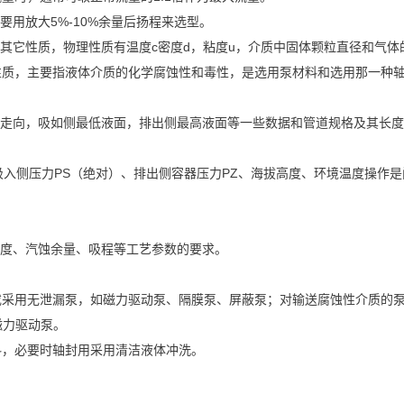
用放大5%-10%余量后扬程来选型。
它性质，物理性质有温度c密度d，粘度u，介质中固体颗粒直径和气体
性质，主要指液体介质的化学腐蚀性和毒性，是选用泵材料和选用那一种
走向，吸如侧最低液面，排出侧最高液面等一些数据和管道规格及其长度
入侧压力PS（绝对）、排出侧容器压力PZ、海拔高度、环境温度操作是
度、汽蚀余量、吸程等工艺参数的要求。
用无泄漏泵，如磁力驱动泵、隔膜泵、屏蔽泵；对输送腐蚀性介质的泵
磁力驱动泵。
，必要时轴封用采用清洁液体冲洗。