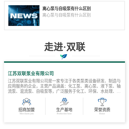
离心泵与自吸泵有什么区别
离心泵与自吸泵有什么区别
走进·双联
与您协作共赢
江苏双联泵业有限公司
江苏双联泵业有限公司是一家专注于各类泵类设备研发、制造与
应用服务的企业，主营产品涵盖：化工泵、离心泵、液下泵、轴
流泵、混流泵、自吸泵等，广泛服务于化工、环保、水处理、电
力、冶金、市政、农业等多个领 域。公司坚持“以工况为导向，
以品质为基础”，聚焦客户输送需求，提供标准产品 + 非标定制
+ 工程选型支持的全流程服务，打造从泵体设计到系统集成的多
招商加盟
生产基地
荣誉资质
场景流体输送解决方案。 公司产品可定制泵体材质（不锈钢、
Merchants join
Production base
Honor
氟塑料、等）应对腐蚀性液体，自吸能力强、运行稳定、维护方
便，工程选型支持，3D图纸/选型表提供，快速交货，售后保
障，服务响应快。 江苏双联泵业有限公司专注流体输送解决方